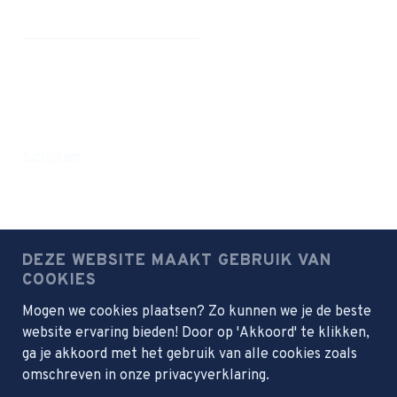
Werken bij
Privacyverklaring
Disclaimer
Scholen
Farelcollege
Groene Hart
Meridiem
DEZE WEBSITE MAAKT GEBRUIK VAN
Portus Scholengroep
COOKIES
Mogen we cookies plaatsen? Zo kunnen we je de beste
website ervaring bieden! Door op 'Akkoord' te klikken,
Samenwerkingsscholen
ga je akkoord met het gebruik van alle cookies zoals
Focus Beroepsacademie
omschreven in onze privacyverklaring.