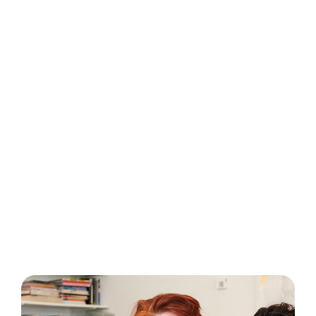
Een kind dat lekker in zijn vel zit, leert
ook goed. Portus Juliana doet er alles
aan om iedere leerling de begeleiding te
geven die bij hem of haar past. Zowel op
het gebied van leren, als in de
persoonlijke ontwikkeling en in de
omgang met elkaar. Op Juliana hebben
wij oog voor iedere leerling.