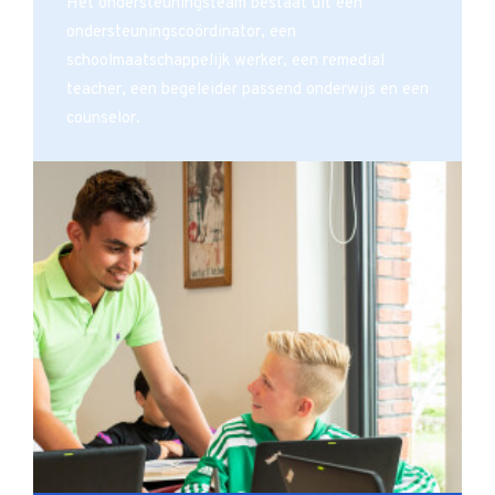
Het ondersteuningsteam bestaat uit een
ondersteuningscoördinator, een
schoolmaatschappelijk werker, een remedial
teacher, een begeleider passend onderwijs en een
counselor.