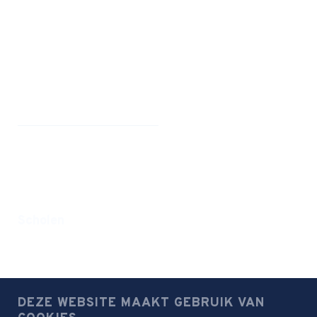
Home
Nieuwe leerling
Onze school
Organisatie
Werken bij
Privacyverklaring
Disclaimer
Scholen
Farelcollege
Groene Hart
Meridiem
DEZE WEBSITE MAAKT GEBRUIK VAN